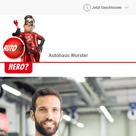
Jetzt Geschlossen
Autohaus Wurster
Heroes? Findet man bei uns!
Wie auch wir bringen Handmaker Herby, Rollin‘
Robby und Engineering Esy mit ihrer Superpower
jeden Wagen wieder auf die Bahn.